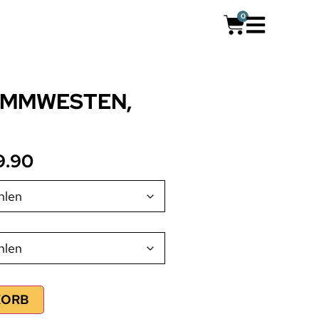
0
IMMWESTEN,
9.90
KORB