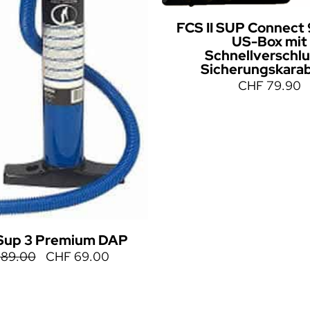
FCS II SUP Connect 
US-Box mit
Schnellverschlu
Sicherungskarab
CHF
79.90
Sup 3 Premium DAP
89.00
CHF
69.00