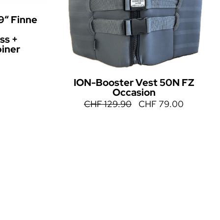
9“ Finne
ss +
iner
ION-Booster Vest 50N FZ
Occasion
CHF
129.90
CHF
79.00