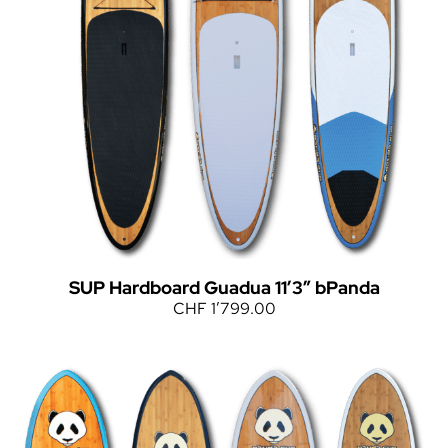
SUP Hardboard Guadua 11’3″ bPanda
CHF
1’799.00