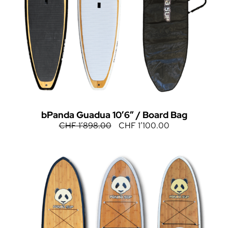
bPanda Guadua 10’6″ / Board Bag
CHF
1’898.00
CHF
1’100.00