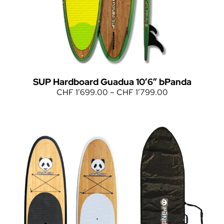
SUP Hardboard Guadua 10’6″ bPanda
CHF
1’699.00
–
CHF
1’799.00