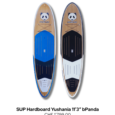
SUP Hardboard Yushania 11’3“ bPanda
CHF
1’799.00