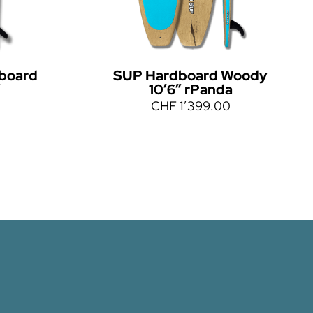
board
SUP Hardboard Woody
″
10’6″ rPanda
0
CHF
1’399.00