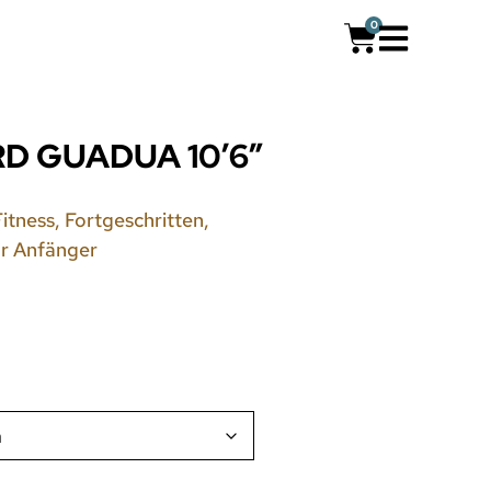
0
D GUADUA 10’6″
Fitness
,
Fortgeschritten
,
r Anfänger