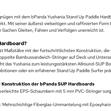
rgnügen mit dem bPanda Yushania Stand Up Paddle Hard
. Mit seiner äußerst vielseitigen und raffinierten Form b
 Sachen Gleiten, Fahren und Verfolgen unerreicht ist.
Hardboard?
Maßstäbe mit der fortschrittlichsten Konstruktion, die w
ppelte Bambussandwich-Stringer auf Deck und Untersei
acht das Yushania zum leistungsstärksten Allround-SUP B
mbitionen oder ein erfahrener Stand Up Paddle Surfer jede
d Konstruktion der bPanda SUP Hardboards
uperleichte EPS-Schaumkern mit 5 mm PVC-Stringer sorgt 
: Mehrschichtige Fiberglas-Ummantelung mit Epoxyharzv