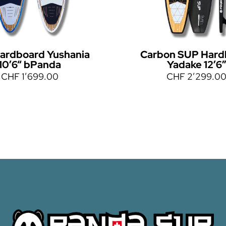
ardboard Yushania
Carbon SUP Hard
10’6“ bPanda
Yadake 12’6
CHF
1’699.00
CHF
2’299.0