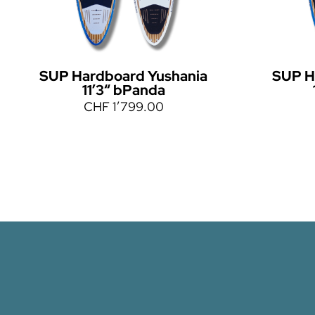
SUP Hardboard Yushania
SUP H
11’3“ bPanda
CHF
1’799.00